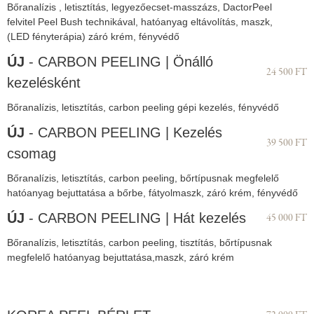
Bőranalízis , letisztítás, legyezőecset-masszázs, DactorPeel
felvitel Peel Bush technikával, hatóanyag eltávolítás, maszk,
(LED fényterápia) záró krém, fényvédő
ÚJ
- CARBON PEELING | Önálló
24 500 FT
kezelésként
Bőranalízis, letisztítás, carbon peeling gépi kezelés, fényvédő
ÚJ
- CARBON PEELING | Kezelés
39 500 FT
csomag
Bőranalízis, letisztítás, carbon peeling, bőrtípusnak megfelelő
hatóanyag bejuttatása a bőrbe, fátyolmaszk, záró krém, fényvédő
ÚJ
- CARBON PEELING | Hát kezelés
45 000 FT
Bőranalízis, letisztítás, carbon peeling, tisztítás, bőrtípusnak
megfelelő hatóanyag bejuttatása,maszk, záró krém