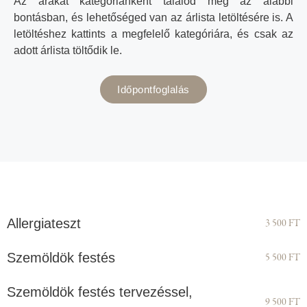
Az árakat kategóriánként találod meg az alábbi
bontásban, és lehetőséged van az árlista letöltésére is. A
letöltéshez kattints a megfelelő kategóriára, és csak az
adott árlista töltődik le.
Időpontfoglalás
Allergiateszt
3 500 FT
Szemöldök festés
5 500 FT
Szemöldök festés tervezéssel,
9 500 FT