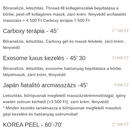
Bőranalízis, letisztítás, Thread-fill kollagénszálak bejuttatása a
bőrbe, peel-off kollagénes maszk, záró krém, fényvédő arcfiatalító
masszázs + 4 500 Ft Carboxy terápia 7 500 Ft
Carboxy terápia - 45’
17 500 FT
Bőranalízis, letisztítás, Carboxy gél és maszk felvitele, záró krém,
fényvédő
Exosome luxus kezelés - 45’ 30
28 000 FT
Bőranalízis, letisztítás, exosome hatóanyag bejuttatása a bőrbe,
fátyolmaszk, záró krém, fényvédő
Japán fiatalító arcmasszázs -45’
9 800 FT
Letisztítás, bőrtípusnak megfelelő masszázskrémmel/olajjal, igény
esetén szérum kérhető (+3.500 Ft), záró krém, fényvédő
* Minden kezelés tartalmazza a bőrtípusnak megfelelő maszkot,
gépi kezelést és hatóanyag szérumokat!
KOREA PEEL - 60'-70'
27 500 FT