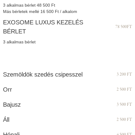
3 alkalmas bérlet 48 500 Ft
Más bérletek mellé 16 500 Ft / alkalom
EXOSOME LUXUS KEZELÉS
78 500FT
BÉRLET
3 alkalmas bérlet
Szemöldök szedés csipesszel
3 200 FT
Orr
2 500 FT
Bajusz
3 500 FT
Áll
2 500 FT
Hónalj
4 500 FT