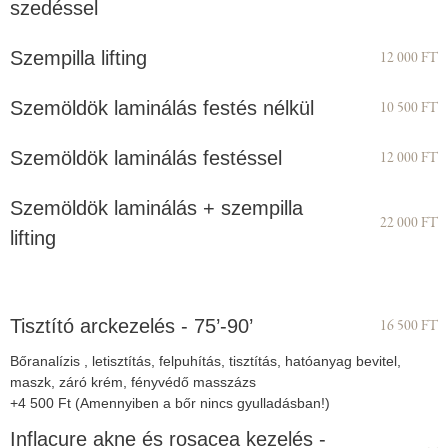
szedéssel
Szempilla lifting
12 000 FT
Szemöldök laminálás festés nélkül
10 500 FT
Szemöldök laminálás festéssel
12 000 FT
Szemöldök laminálás + szempilla
22 000 FT
lifting
Tisztító arckezelés - 75’-90’
16 500 FT
Bőranalízis , letisztítás, felpuhítás, tisztítás, hatóanyag bevitel,
maszk, záró krém, fényvédő masszázs
+4 500 Ft (Amennyiben a bőr nincs gyulladásban!)
Inflacure akne és rosacea kezelés -