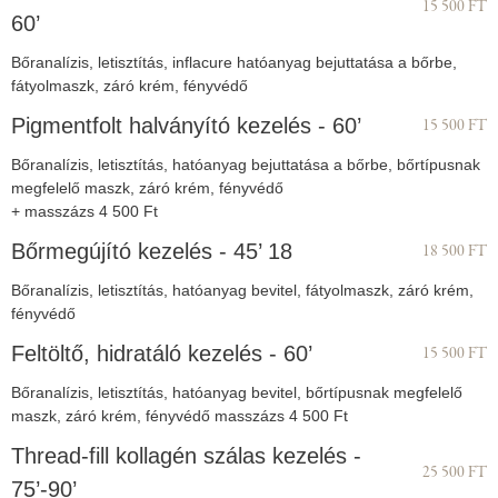
15 500 FT
60’
Bőranalízis, letisztítás, inflacure hatóanyag bejuttatása a bőrbe,
fátyolmaszk, záró krém, fényvédő
Pigmentfolt halványító kezelés - 60’
15 500 FT
Bőranalízis, letisztítás, hatóanyag bejuttatása a bőrbe, bőrtípusnak
megfelelő maszk, záró krém, fényvédő
+ masszázs 4 500 Ft
Bőrmegújító kezelés - 45’ 18
18 500 FT
Bőranalízis, letisztítás, hatóanyag bevitel, fátyolmaszk, záró krém,
fényvédő
Feltöltő, hidratáló kezelés - 60’
15 500 FT
Bőranalízis, letisztítás, hatóanyag bevitel, bőrtípusnak megfelelő
maszk, záró krém, fényvédő masszázs 4 500 Ft
Thread-fill kollagén szálas kezelés -
25 500 FT
75’-90’