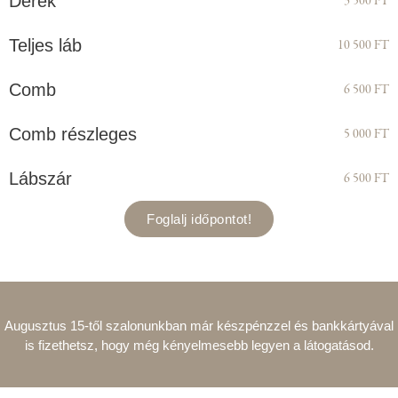
Derék
3 500 FT
Teljes láb
10 500 FT
Comb
6 500 FT
Comb részleges
5 000 FT
Lábszár
6 500 FT
Foglalj időpontot!
Augusztus 15-től szalonunkban már készpénzzel és bankkártyával
is fizethetsz, hogy még kényelmesebb legyen a látogatásod.