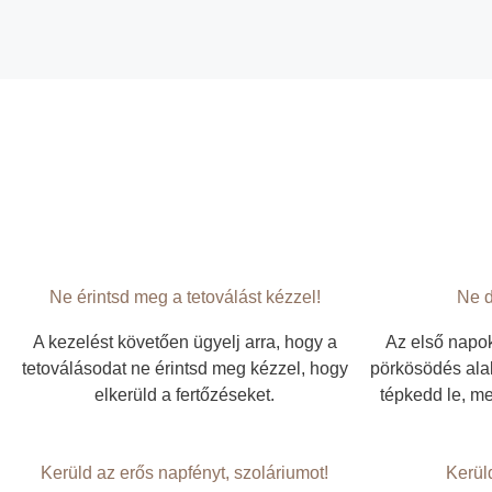
Ne érintsd meg a tetoválást kézzel!​
Ne d
A kezelést követően ügyelj arra, hogy a
Az első napok
tetoválásodat ne érintsd meg kézzel, hogy
pörkösödés alak
elkerüld a fertőzéseket.
tépkedd le, me
Kerüld az erős napfényt, szoláriumot!
Kerül