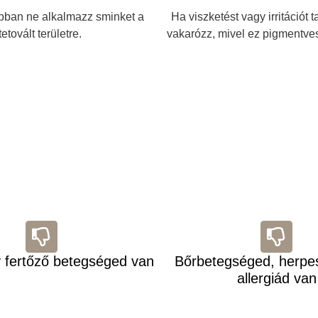
pban ne alkalmazz sminket a
Ha viszketést vagy irritációt 
tetovált területre.
vakarózz, mivel ez pigmentves
 fertőző betegséged van
Bőrbetegséged, herpe
allergiád van