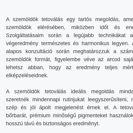
A szemöldök tetoválás egy tartós megoldás, amel
szemöldök elérésében, miközben időt és ene
Szolgáltatásaim során a legújabb technikákat 
végeredmény természetes és harmonikus legyen. A
alapos konzultáció során meghatározzuk a szám
szemöldök formát, figyelembe véve az arcod saját
lehetsz abban, hogy az eredmény teljes mér
elképzeléseidnek.
A szemöldök tetoválás ideális megoldás mind
szeretnék mindennapi rutinjukat leegyszerűsíteni, 
szép és jól ápolt megjelenést érnek el. A tetov
bőrbarát, prémium minőségű pigmenteket használok
hosszú távú és biztonságos eredményt.