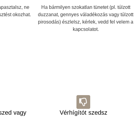
tapasztalsz, ne
Ha bármilyen szokatlan tünetet (pl. túlzott
ztést okozhat.
duzzanat, gennyes váladékozás vagy túlzott
pirosodás) észlelsz, kérlek, vedd fel velem a
kapcsolatot.
szed vagy
Vérhígítót szedsz