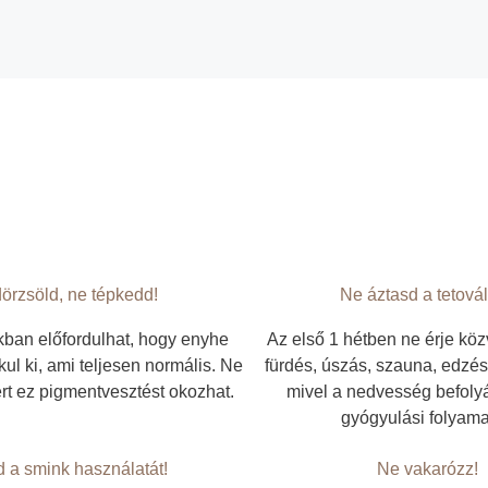
örzsöld, ne tépkedd!
Ne áztasd a tetovál
ban előfordulhat, hogy enyhe
Az első 1 hétben ne érje közv
ul ki, ami teljesen normális. Ne
fürdés, úszás, szauna, edzés)
rt ez pigmentvesztést okozhat.
mivel a nedvesség befolyá
gyógyulási folyama
d a smink használatát!
Ne vakarózz!