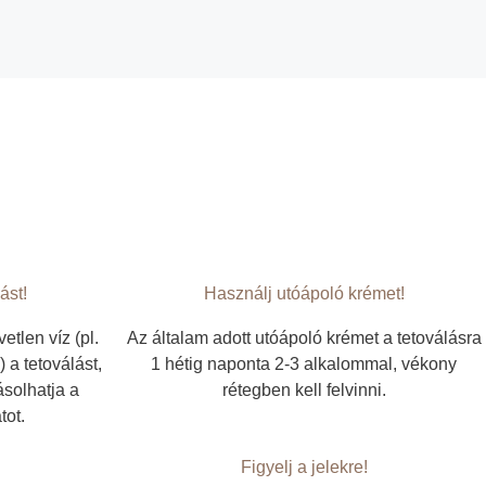
ást!
Használj utóápoló krémet!
etlen víz (pl.
Az általam adott utóápoló krémet a tetoválásra
 a tetoválást,
1 hétig naponta 2-3 alkalommal, vékony
solhatja a
rétegben kell felvinni.
tot.
Figyelj a jelekre!