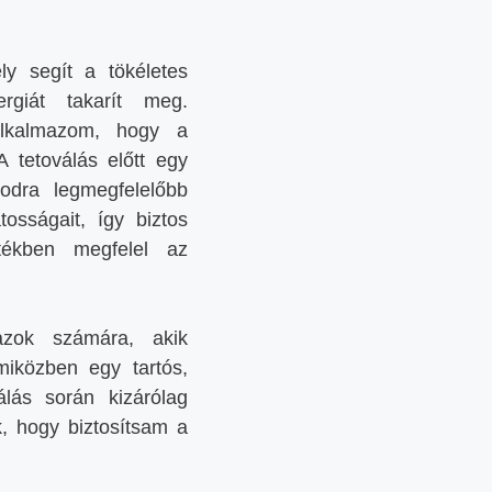
y segít a tökéletes
rgiát takarít meg.
alkalmazom, hogy a
 tetoválás előtt egy
odra legmegfelelőbb
osságait, így biztos
tékben megfelel az
azok számára, akik
miközben egy tartós,
álás során kizárólag
, hogy biztosítsam a