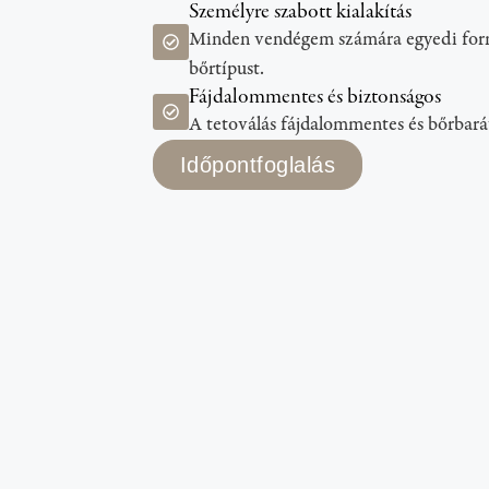
Személyre szabott kialakítás
Minden vendégem számára egyedi formát
bőrtípust.
Fájdalommentes és biztonságos
A tetoválás fájdalommentes és bőrbará
Időpontfoglalás