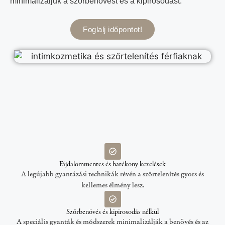
minimalizáljuk a szőrbenövést és a kipirosodást.
Foglalj időpontot!
Fájdalommentes és hatékony kezelések
A legújabb gyantázási technikák révén a szőrtelenítés gyors és
kellemes élmény lesz.
Szőrbenövés és kipirosodás nélkül
A speciális gyanták és módszerek minimalizálják a benövés és az