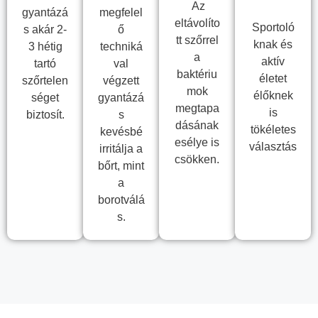
Az
gyantázá
megfelel
eltávolíto
Sportoló
s akár 2-
ő
tt szőrrel
knak és
3 hétig
techniká
a
aktív
tartó
val
baktériu
életet
szőrtelen
végzett
mok
élőknek
séget
gyantázá
megtapa
is
biztosít.
s
dásának
tökéletes
kevésbé
esélye is
választás
irritálja a
csökken.
bőrt, mint
a
borotválá
s.